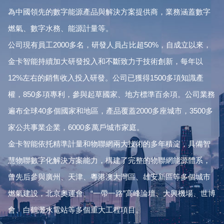
為中國領先的數字能源產品與解決方案提供商，業務涵蓋數字
燃氣、數字水務、能源計量等。
公司現有員工2000多名，研發人員占比超50%，自成立以來，
金卡智能持續加大研發投入和不斷致力于技術創新，每年以
12%左右的銷售收入投入研發。公司已獲得1500多項知識產
權，850多項專利，參與起草國家、地方標準百余項。公司業務
遍布全球40多個國家和地區，產品覆蓋2000多座城市，3500多
家公共事業企業，6000多萬戶城市家庭。
金卡智能依托精準計量和物聯網兩大技術的多年積淀，具備智
慧物聯數字化解決方案能力，構建了完整的物聯網能源體系，
曾先后參與廣州、天津、粵港澳大灣區、雄安新區等多個城市
燃氣建設，北京奧運會、“一帶一路”高峰論壇、大興機場、世博
會、白鶴灘水電站等多個重大工程項目。