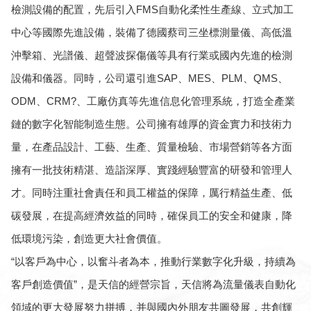
檢測設備的配置，先后引入FMS自動化柔性生產線、立式加工
中心等國際先進設備，裝備了德國蔡司三坐標測量儀、高低溫
沖擊箱、光譜儀、超聲波探傷儀等具有行業或國內先進的檢測
設備和儀器。同時，公司還引進SAP、MES、PLM、QMS、
ODM、CRM?、工廠仿真等先進信息化管理系統，打造全產業
鏈的數字化智能制造生態。公司擁有雄厚的資金實力和技術力
量，在產品設計、工藝、生產、質量檢驗、市場營銷等各方面
擁有一批技術精湛、造詣深厚、實踐經驗豐富的研發和管理人
才。同時注重社會責任和員工權益的保障，厲行精益生產、低
碳發展，在提高經濟效益的同時，確保員工的安全和健康，降
低環境污染，創造更大社會價值。
“以客戶為中心，以奮斗者為本，推動行業數字化升級，持續為
客戶創造價值”，是天信的經營宗旨，天信將為流量儀表自動化
領域的更大發展努力拼搏，并與國內外朋友共圖發展，共創輝