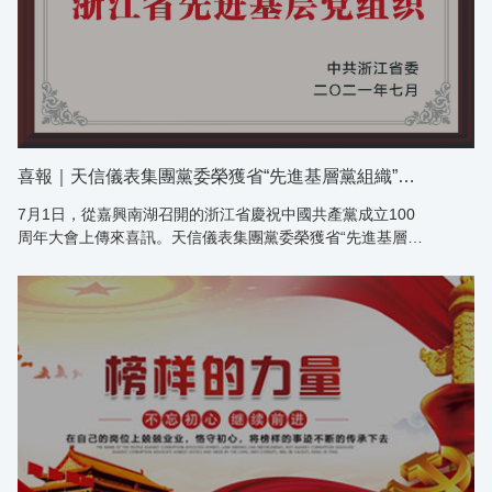
喜報｜天信儀表集團黨委榮獲省“先進基層黨組織”稱號
7月1日，從嘉興南湖召開的浙江省慶祝中國共產黨成立100
周年大會上傳來喜訊。天信儀表集團黨委榮獲省“先進基層黨
組織”稱號。