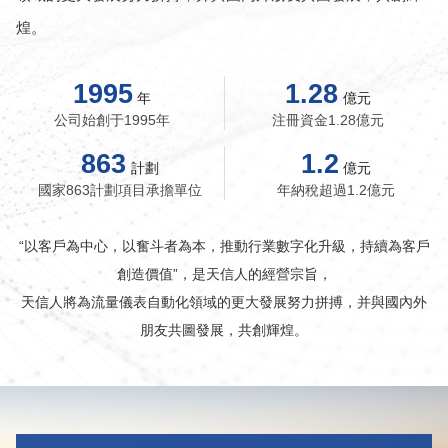
煌。
1995
1.28
年
億元
公司始創于1995年
注冊資金1.28億元
863
1.2
計劃
億元
國家863計劃項目承擔單位
年納稅超過1.2億元
“以客戶為中心，以奮斗者為本，推動行業數字化升級，持續為客戶
創造價值”，是天信人的經營宗旨，
天信人將為流量儀表自動化領域的更大發展努力拼搏，并與國內外
朋友共圖發展，共創輝煌。