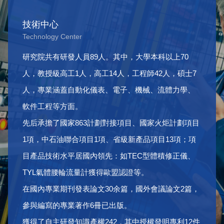
技術中心
Technology Center
研究院共有研發人員89人。其中，大學本科以上70
人，教授級高工1人，高工14人，工程師42人，碩士7
人，專業涵蓋自動化儀表、電子、機械、流體力學、
軟件工程等方面。
先后承擔了國家863計劃對接項目、國家火炬計劃項目
1項，中石油聯合項目1項、省級新產品項目13項；項
目產品技術水平居國內領先：如TEC型體積修正儀、
TYL氣體腰輪流量計獲得歐盟認證等。
在國內專業期刊發表論文30余篇，國外會議論文2篇，
參與編寫的專業著作6冊已出版。
獲得了自主研發知識產權242，其中授權發明專利12件