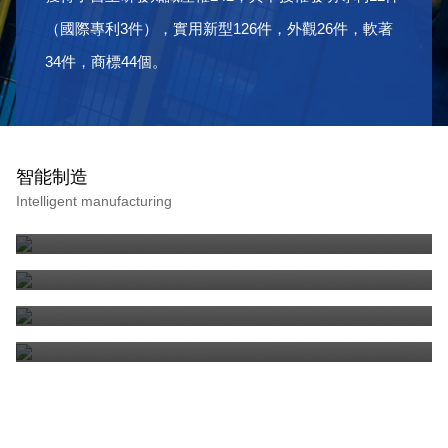
（國際專利3件），實用新型126件，外觀26件，軟著
34件，商標44個。
智能制造
用于關鍵件的精密加工，其中機床加工精度優于0.01mm；常
Intelligent manufacturing
年保持20℃±1℃；車間擁有多臺德國、日本、美國進口的加工
中心
MES柔性生產線，由8臺機床組成：柔性生產線是將多臺機床
聯結起來，配以自動運送裝置組成的生產線
進行精密加工件的質量控制，對精密加工車間生產的零部件進
高壓環道氣體流量標準裝置
行首檢和巡檢，其中有三維坐標測量儀、輪廓測量儀、齒輪檢
測中心等高精密檢驗設備，檢驗精度可達0.2um