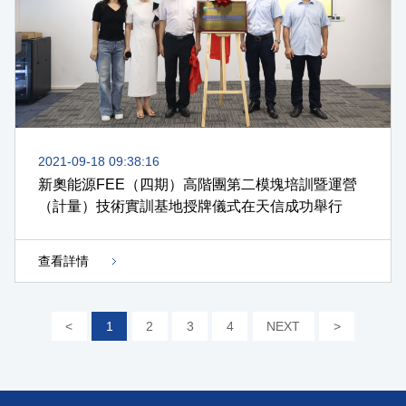
2021-09-18 09:38:16
新奧能源FEE（四期）高階團第二模塊培訓暨運營
（計量）技術實訓基地授牌儀式在天信成功舉行
查看詳情
<
1
2
3
4
NEXT
>