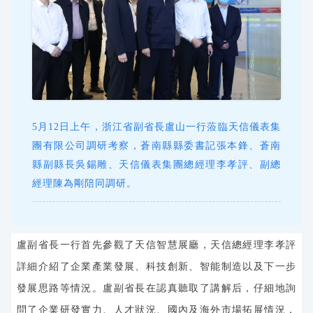
5月12日上午，浙江省副省長盧山一行蒞臨天信儀表集
團有限公司調研考察，蒼南縣縣委書記張本鋒、蒼南
縣副縣長吳錫雕、天信儀表集團總經理李孝評、副總
經理陳為剛陪同調研。
盧副省長一行首先參觀了天信智慧展廳，天信總經理李孝評
詳細介紹了企業產業發展、科技創新、智能制造以及下一步
發展思路等情況。盧副省長在認真聽取了講解后，仔細地詢
問了企業研發實力、人才狀況、國內及海外市場拓展情況，