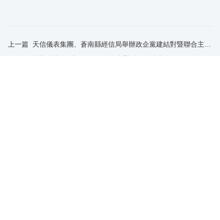
上一篇
天信儀表集團、蒼南縣經信局舉辦政企黨建結對暨聯合主題黨日活動
下一篇
抗擊疫情 溫暖一線 | 天信儀表慰問一線防疫人員
返回列表
走進天信
新聞與媒體
產品中心
創新智造