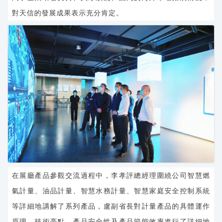
對天信的發展成果表示充分肯定。
在
展廳產品
參觀交流過程中，
李孝評
總經理圍繞公司
智慧燃
氣計量、油品計量、智慧水務計量、智慧家庭安全控制系統
等詳細地講解了
系列產品
，盧副省長
對計量產品
的具體運作
原理、技術亮點
、產品安全性及產品節能效率進行了詳細地