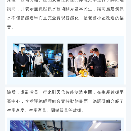
詢問，并表示無負壓供水技術
關系基本民生，
讓高層建筑供
水不僅節能過半而且完全實現智能化，是老舊小區改造的福
音。
隨后，盧副省長一行來到天信智能制造車間，在生產數據平
臺中心，李孝評總經理結合實時動態畫面，為調研組介紹了
生產進度、生產產量、關鍵質
量等數據
。