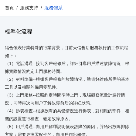
首頁
/
服務支持
/
服務體系
標準化流程
結合儀表行業特殊的行業背景，目前天信售后服務執行的工作流程
如下：
（1）電話溝通--接到客戶報修后，詳細引導用戶描述故障情況，根
據實際情況約定上門服務時間。
（2）材料準備--根據客戶報修的故障情況，準備好維修所需的基本
工具以及相關的備用零配件。
（3）上門服務--按照約定時間準時上門，現場觀察流量計運行情
況，同時再次向用戶了解故障前后的詳細狀態。
（4）拆表檢查--根據故障的具體情況進行拆表，對相應的部件，相
關的設置進行檢查，確定故障原因。
（5）用戶溝通--向用戶解釋說明儀表故障的原因，并給出故障排除
方案；需要更換零配件的，向用戶作出報價。